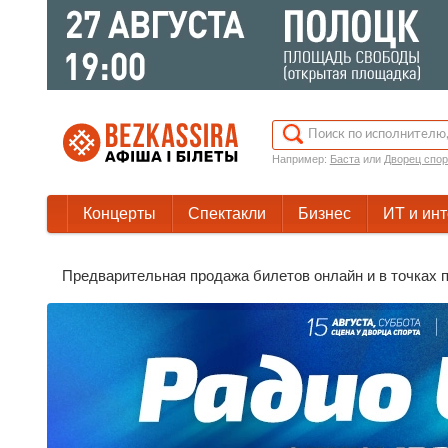
Например:
Баста
или
Дворец спор
Концерты
Спектакли
Бизнес
ИТ и ин
Предварительная продажа билетов онлайн и в точках п