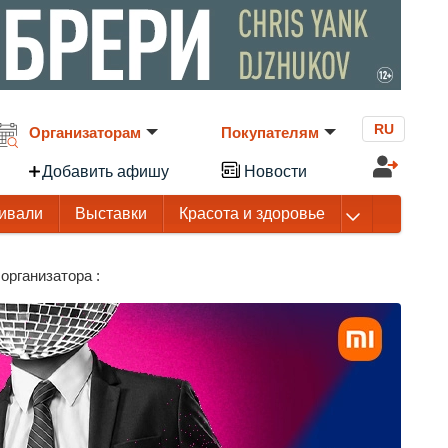
RU
Организаторам
Покупателям
Добавить афишу
Новости
ивали
Выставки
Красота и здоровье
организатора :