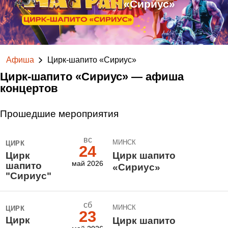
«Сириус»
Афиша
Цирк-шапито «Сириус»
Цирк-шапито «Сириус» — афиша
концертов
Прошедшие мероприятия
вс
МИНСК
ЦИРК
24
Цирк
Цирк шапито
май 2026
шапито
«Сириус»
"Сириус"
сб
МИНСК
ЦИРК
23
Цирк
Цирк шапито