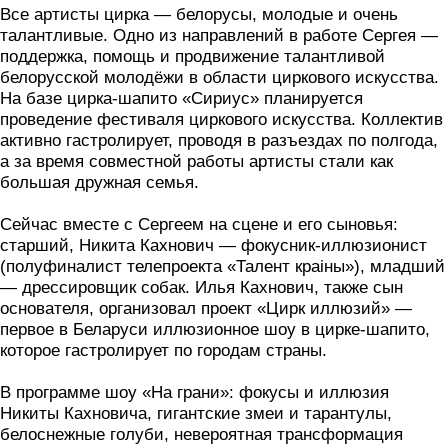
Все артисты цирка — белорусы, молодые и очень
талантливые. Одно из направлений в работе Сергея —
поддержка, помощь и продвижение талантливой
белорусской молодёжи в области циркового искусства.
На базе цирка-шапито «Сириус» планируется
проведение фестиваля циркового искусства. Коллектив
активно гастролирует, проводя в разъездах по полгода,
а за время совместной работы артисты стали как
большая дружная семья.
Сейчас вместе с Сергеем на сцене и его сыновья:
старший, Никита Кахнович — фокусник-иллюзионист
(полуфиналист телепроекта «Талент краiны»), младший
— дрессировщик собак. Илья Кахнович, также сын
основателя, организовал проект «Цирк иллюзий» —
первое в Беларуси иллюзионное шоу в цирке-шапито,
которое гастролирует по городам страны.
В программе шоу «На грани»: фокусы и иллюзия
Никиты Кахновича, гигантские змеи и тарантулы,
белоснежные голуби, невероятная трансформация