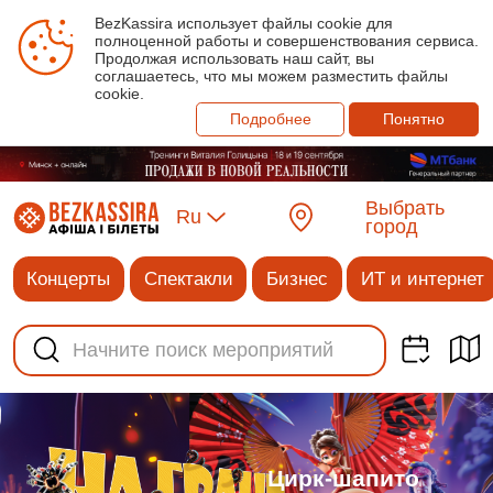
BezKassira использует файлы cookie для
полноценной работы и совершенствования сервиса.
Продолжая использовать наш сайт, вы
соглашаетесь, что мы можем разместить файлы
cookie.
Подробнее
Понятно
Выбрать
Ru
город
Концерты
Спектакли
Бизнес
ИТ и интернет
Цирк-шапито