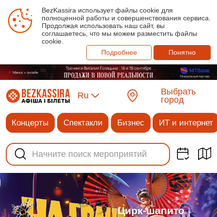
BezKassira использует файлы cookie для
полноценной работы и совершенствования сервиса.
Продолжая использовать наш сайт, вы
соглашаетесь, что мы можем разместить файлы
cookie.
Подробнее
Понятно
Выбрать
Ru
город
Концерты
Спектакли
Бизнес
ИТ и интернет
Цирк-шапито