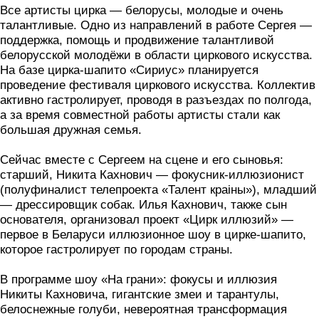
Все артисты цирка — белорусы, молодые и очень
талантливые. Одно из направлений в работе Сергея —
поддержка, помощь и продвижение талантливой
белорусской молодёжи в области циркового искусства.
На базе цирка-шапито «Сириус» планируется
проведение фестиваля циркового искусства. Коллектив
активно гастролирует, проводя в разъездах по полгода,
а за время совместной работы артисты стали как
большая дружная семья.
Сейчас вместе с Сергеем на сцене и его сыновья:
старший, Никита Кахнович — фокусник-иллюзионист
(полуфиналист телепроекта «Талент краiны»), младший
— дрессировщик собак. Илья Кахнович, также сын
основателя, организовал проект «Цирк иллюзий» —
первое в Беларуси иллюзионное шоу в цирке-шапито,
которое гастролирует по городам страны.
В программе шоу «На грани»: фокусы и иллюзия
Никиты Кахновича, гигантские змеи и тарантулы,
белоснежные голуби, невероятная трансформация