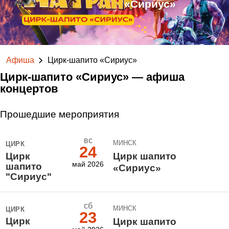
«Сириус»
Афиша
Цирк-шапито «Сириус»
Цирк-шапито «Сириус» — афиша
концертов
Прошедшие мероприятия
вс
МИНСК
ЦИРК
24
Цирк
Цирк шапито
май 2026
шапито
«Сириус»
"Сириус"
сб
МИНСК
ЦИРК
23
Цирк
Цирк шапито