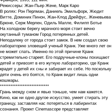
Режиссеры: Жан-Пьер Жене, Марк Каро
В ролях: Рон Перлман, Даниель Эмильфорк, Жюдит
Витте, Доминик Пинон, Жан-Клод Дрейфус, Женевьева
Брюне, Серж Мерлен, Одиль Малле, Филипп Ботье
На холодном берегу мрачного моря стоит вечно
окутанный туманом Город потерянных детей.
Неподалеку от города стоит замок. В нем создал свою
лабораторию зловещий ученый Кранк. Уже много лет он
не может спать. Именно по этой причине Кранк
стремительно стареет. Его подручные-клоны похищают
детей и привозят в его жуткую лабораторию, где Кранк
крадет у детей их сны и забирает их себе. Но поскольку
дети очень его боятся, то Кранк видит лишь одни
кошмары.
****************************
Грань между сном и явью тоньше, чем нам кажется.
Кино, как ни одно другое искусство, умеет стирать эту
границу, заставляя нас потеряться в лабиринтах
сознания. Проект Cinemascope представляет