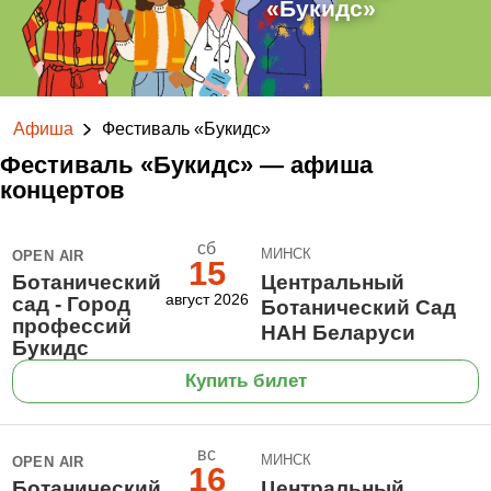
«Букидс»
Афиша
Фестиваль «Букидс»
Фестиваль «Букидс» — афиша
концертов
сб
МИНСК
OPEN AIR
15
Ботанический
Центральный
август 2026
сад - Город
Ботанический Сад
профессий
НАН Беларуси
Букидс
Купить билет
вс
МИНСК
OPEN AIR
16
Ботанический
Центральный