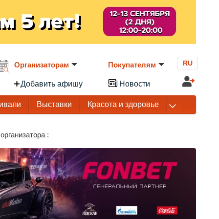
RU
Организаторам
Покупателям
Добавить афишу
Новости
ивали
Выставки
Красота и здоровье
организатора :