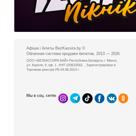
Афіша і білеты BezKassira.by
©
Облачная система продажи билетов, 2013 — 2026
ООО «БЕЗКАССИРА БАЙ» Республика Беларусь г. Минск,
ул. Короля, 9, оф. 1. УНП 193615562. . Зарегистрирован в
Торговом реестре РБ 04.06.2014 г.
Мы в соц. сетях