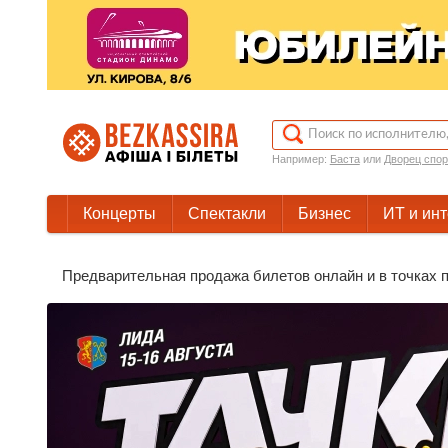
Например:
Баста
или
Дворец спор
Концерты
Спектакли
Бизнес
ИТ и ин
Предварительная продажа билетов онлайн и в точках п