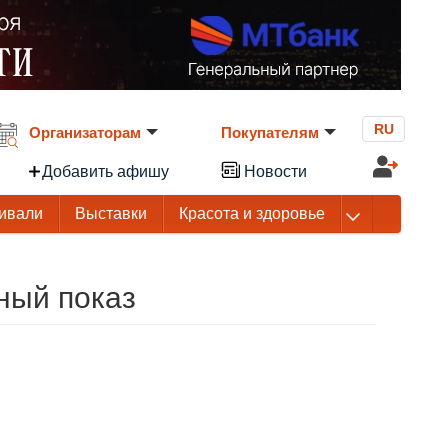
RU
Организаторам
Покупателям
Добавить афишу
Новости
ивали
Выставки
Красота и здоровье
ный показ