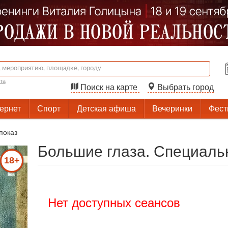
та
Поиск на карте
Выбрать город
тернет
Спорт
Детская афиша
Вечеринки
Фест
показ
Большие глаза. Специаль
18+
Нет доступных сеансов