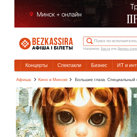
Например:
Баста
или
Дворец спор
Концерты
Спектакли
Бизнес
ИТ и ин
Афиша
Кино в Минске
Большие глаза. Специальный 