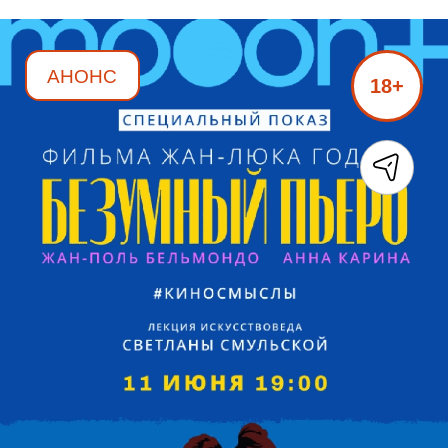
АНОНС
18+