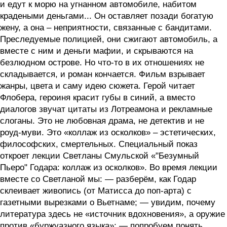
и едут к морю на угнанном автомобиле, набитом
крадеными деньгами... Он оставляет позади богатую
жену, а она – неприятности, связанные с бандитами.
Преследуемые полицией, они сжигают автомобиль, а
вместе с ним и деньги мафии, и скрываются на
безлюдном острове. Но что-то в их отношениях не
складывается, и роман кончается. Фильм взрывает
жанры, цвета и саму идею сюжета. Герой читает
Флобера, героиня красит губы в синий, а вместо
диалогов звучат цитаты из Лотреамона и рекламные
слоганы. Это не любовная драма, не детектив и не
роуд-муви. Это «коллаж из осколков» – эстетических,
философских, смертельных. Специальный показ
откроет лекции Светланы Смульской «"Безумный
Пьеро" Годара: коллаж из осколков». Во время лекции
вместе со Светланой мы: — разберём, как Годар
склеивает живопись (от Матисса до поп-арта) с
газетными вырезками о Вьетнаме; — увидим, почему
литература здесь не «источник вдохновения», а оружие
против «буржуазного языка»; — попробуем понять,