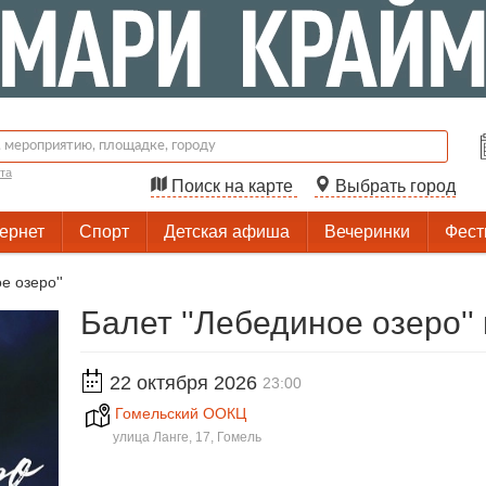
та
Поиск на карте
Выбрать город
тернет
Спорт
Детская афиша
Вечеринки
Фест
е озеро''
Балет ''Лебединое озеро''
22 октября 2026
23:00
Гомельский ОOКЦ
улица Ланге, 17, Гомель