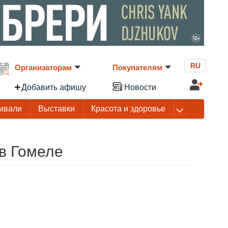
RU
Организаторам
Покупателям
Добавить афишу
Новости
ивали
Выставки
Красота и здоровье
 в Гомеле