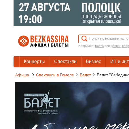
Например:
Баста
или
Дворец спор
Концерты
Спектакли
Бизнес
ИТ и ин
Афиша
Спектакли в Гомеле
Балет
Балет ''Лебедино