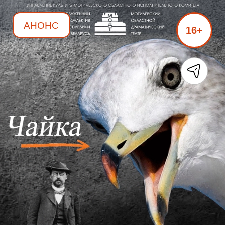
АНОНС
16+