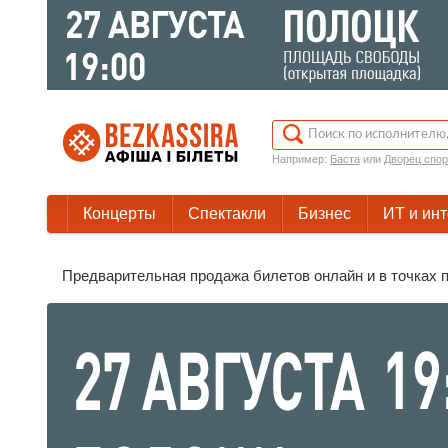
Например:
Баста
или
Дворец спор
Концерты
Спектакли
Бизнес
ИТ и ин
Предварительная продажа билетов онлайн и в точках п