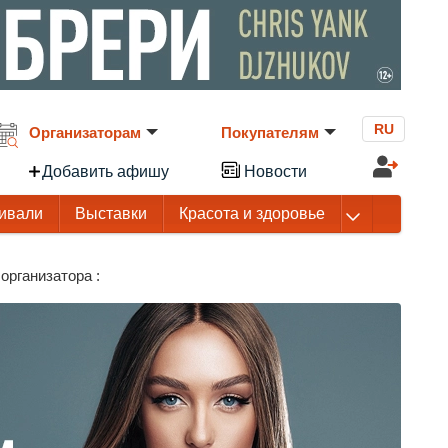
RU
Организаторам
Покупателям
Добавить афишу
Новости
ивали
Выставки
Красота и здоровье
организатора :