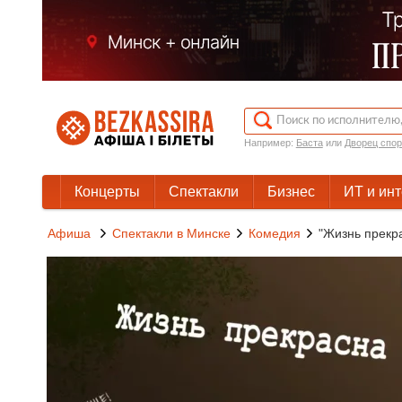
Например:
Баста
или
Дворец спор
Концерты
Спектакли
Бизнес
ИТ и ин
Афиша
Спектакли в Минске
Комедия
"Жизнь прекр