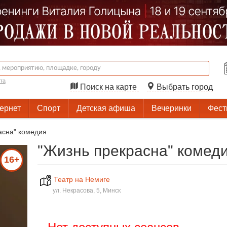
та
Поиск на карте
Выбрать город
тернет
Спорт
Детская афиша
Вечеринки
Фест
асна" комедия
"Жизнь прекрасна" комед
16+
Театр на Немиге
ул. Некрасова, 5, Минск