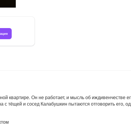
рация
й квартире. Он не работает, и мысль об иждивенчестве его
а с тёщей и сосед Калабушкин пытаются отговорить его, од
ктом