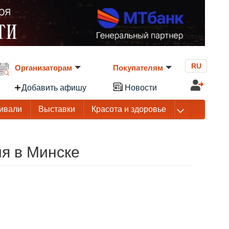
RU
Организаторам
Покупателям
Добавить афишу
Новости
ивали
Выставки
Красота и здоровье
ия в Минске