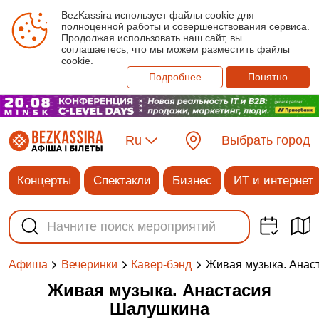
BezKassira использует файлы cookie для
полноценной работы и совершенствования сервиса.
Продолжая использовать наш сайт, вы
соглашаетесь, что мы можем разместить файлы
cookie.
Подробнее
Понятно
Ru
Выбрать город
Концерты
Спектакли
Бизнес
ИТ и интернет
Живая музыка. Анас
Афиша
Вечеринки
Кавер-бэнд
Живая музыка. Анастасия
Шалушкина