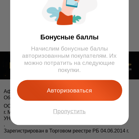
Бонусные баллы
Начислим бонусные баллы
авторизованным покупателям. Их
можно потратить на следующие
покупки.
Авторизоваться
Афіша і білеты BezKassira.by
©
Облачная система продажи билетов, 2013 — 2026
ООО «БЕЗКАССИРА БАЙ» Республика Беларусь
Пропустить
г. Минск, ул. Короля, 9, оф. 1
УНП 193615562
.
Зарегистрирован в Торговом реестре РБ 04.06.2014 г.