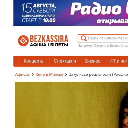
Например:
Баста
или
Дворец спор
Концерты
Спектакли
Бизнес
ИТ и ин
Афиша
Кино в Минске
Закулисье реальности (Расшир