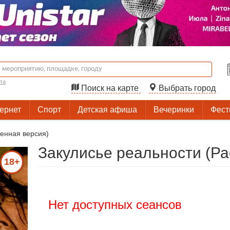
та
Поиск на карте
Выбрать город
тернет
Спорт
Детская афиша
Вечеринки
Фест
енная версия)
Закулисье реальности (Р
18+
Нет доступных сеансов