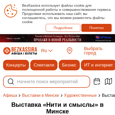
BezKassira использует файлы cookie для
полноценной работы и совершенствования сервиса.
Продолжая использовать наш сайт, вы
соглашаетесь, что мы можем разместить файлы
cookie.
Подробнее
Понятно
Выбрать
Ru
город
Концерты
Спектакли
Бизнес
ИТ и интернет
Выста
Афиша
Выставки в Минске
Художественные
Выставка «Нити и смыслы» в
Минске