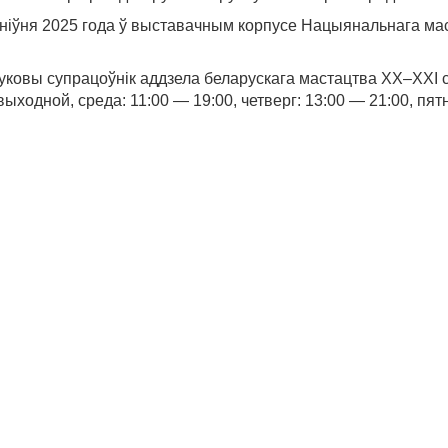
іўня 2025 года ў выставачным корпусе Нацыянальнага маста
овы супрацоўнік аддзела беларускага мастацтва XX–XXI стс
выходной, среда: 11:00 — 19:00, четверг: 13:00 — 21:00, пя