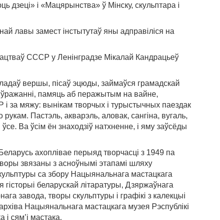
ь дзеці» і «Мацярынства» ў Мінску, скульптара і
най лавы замест інстытутаў яны адправіліся на
астацтваў СССР у Ленінградзе Мікалай Кандрацьеў
кладаў вершы, пісаў эцюды, займаўся грамадскай
я ўражанні, памяць аб перажытым на вайне,
 і за мяжу: вынікам творчых і турыстычных паездак
 рукам. Пастэль, акварэль, аловак, сангіна, вугаль,
ўсе. Ва ўсім ён знаходзіў натхненне, і яму заўсёды
Беларусь ахоплівае перыяд творчасці з 1949 па
е творы звязаны з асноўнымі этапамі шляху
скульптуры са збору Нацыянальнага мастацкага
я гісторыі беларускай літаратуры, Дзяржаўнага
ага завода, творы скульптуры і графікі з калекцыі
 архіва Нацыянальнага мастацкага музея Рэспублікі
 і сям’і мастака.