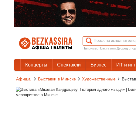
Например:
Баста
или
Дворец спор
Концерты
Спектакли
Бизнес
ИТ и ин
Афиша
Выставки в Минске
Художественные
Выстав