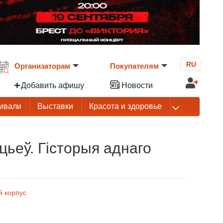
RU
Организаторам
Покупателям
Добавить афишу
Новости
ивали
Выставки
Красота и здоровье
ьеў. Гісторыя аднаго
 корпус