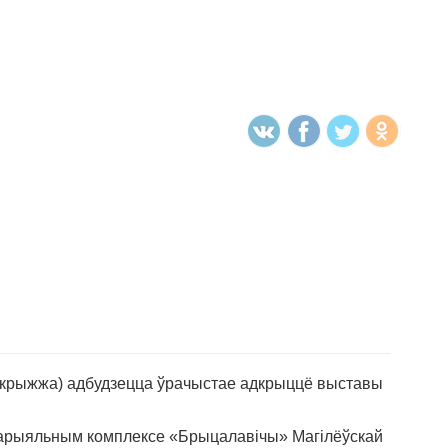
яродкрыжжа) адбудзецца ўрачыстае адкрыццё выставы
мемарыяльным комплексе «Брыцалавічы» Магілёўскай