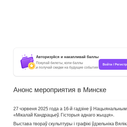
Авторизуйся и накапливай баллы
Покупай билеты, копи баллы
Войти / Регист
и получай скидки на будущие события
Анонс мероприятия в Минске
27 чэрвеня 2025 года а 16-й гадзіне ў Нацыянальным
«Мікалай Кандрацьеў. Гісторыя аднаго жыцця».
Выстава твораў скульптуры і графікі ўдзельніка Вя