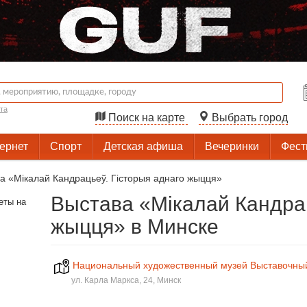
та
Поиск на карте
Выбрать город
тернет
Спорт
Детская афиша
Вечеринки
Фест
а «Мікалай Кандрацьеў. Гісторыя аднаго жыцця»
Выстава «Мікалай Кандрац
жыцця» в Минске
Национальный художественный музей Выставочный
ул. Карла Маркса, 24, Минск