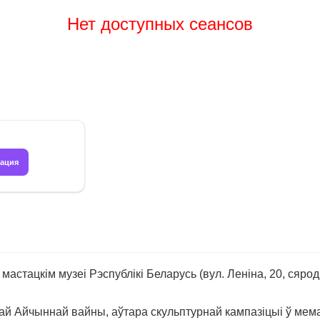
Нет доступных сеансов
рация
 мастацкім музеі Рэспублікі Беларусь (вул. Леніна, 20, с
лікай Айчыннай вайны, аўтара скульптурнай кампазіцыі ў 