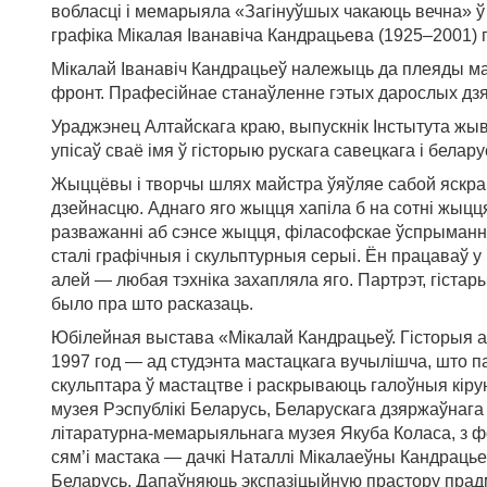
вобласці і мемарыяла «Загінуўшых чакаюць вечна» ў 
графіка Мікалая Іванавіча Кандрацьева (1925–2001)
Мікалай Іванавіч Кандрацьеў належыць да плеяды ма
фронт. Прафесійнае станаўленне гэтых дарослых дзя
Ураджэнец Алтайскага краю, выпускнік Інстытута жыва
упісаў сваё імя ў гісторыю рускага савецкага і бела
Жыццёвы і творчы шлях майстра ўяўляе сабой яскрав
дзейнасцю. Аднаго яго жыцця хапіла б на сотні жыцця
разважанні аб сэнсе жыцця, філасофскае ўспрыманне 
сталі графічныя і скульптурныя серыі. Ён працаваў у к
алей — любая тэхніка захапляла яго. Партрэт, гістары
было пра што расказаць.
Юбілейная выстава «Мікалай Кандрацьеў. Гісторыя а
1997 год — ад студэнта мастацкага вучылішча, што па
скульптара ў мастацтве і раскрываюць галоўныя кіру
музея Рэспублікі Беларусь, Беларускага дзяржаўнага
літаратурна-мемарыяльнага музея Якуба Коласа, з фо
сям’і мастака — дачкі Наталлі Мікалаеўны Кандрацьев
Беларусь. Дапаўняюць экспазіцыйную прастору прадмет