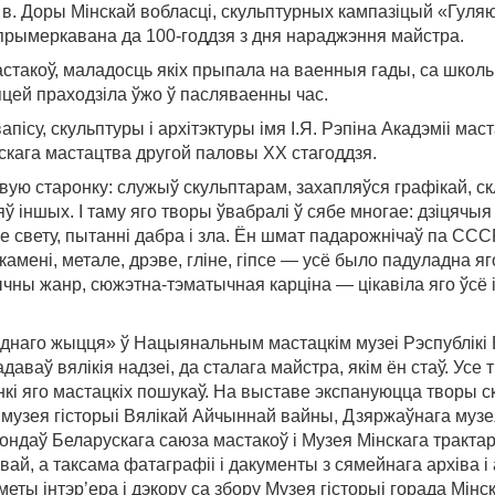
в. Доры Мінскай вобласці, скульптурных кампазіцый «Гуляюц
 прымеркавана да 100-годдзя з дня нараджэння майстра.
стакоў, маладосць якіх прыпала на ваенныя гады, са школь
цей праходзіла ўжо ў пасляваенны час.
пісу, скульптуры і архітэктуры імя І.Я. Рэпіна Акадэміі м
рускага мастацтва другой паловы XX стагоддзя.
ую старонку: служыў скульптарам, захапляўся графікай, с
ў іншых. І таму яго творы ўвабралі ў сябе многае: дзіцячы
свету, пытанні дабра і зла. Ён шмат падарожнічаў па СССР
амені, метале, дрэве, гліне, гіпсе — усё было падуладна яго
чны жанр, сюжэтна-тэматычная карціна — цікавіла яго ўсё і 
днаго жыцця» ў Нацыянальным мастацкім музеі Рэспублікі 
даваў вялікія надзеі, да сталага майстра, якім ён стаў. Ус
нкі яго мастацкіх пошукаў. На выставе экспануюцца творы 
 музея гісторыі Вялікай Айчыннай вайны, Дзяржаўнага музе
ндаў Беларускага саюза мастакоў і Музея Мінскага трактарн
ай, а таксама фатаграфіі і дакументы з сямейнага архіва і
ы інтэр’ера і дэкору са збору Музея гісторыі горада Мінска