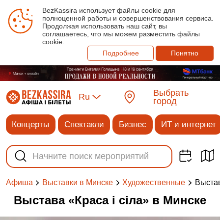
BezKassira использует файлы cookie для
полноценной работы и совершенствования сервиса.
Продолжая использовать наш сайт, вы
соглашаетесь, что мы можем разместить файлы
cookie.
Подробнее
Понятно
Выбрать
Ru
город
Концерты
Спектакли
Бизнес
ИТ и интернет
Выстав
Афиша
Выставки в Минске
Художественные
Выстава «Краса і сіла» в Минске