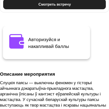
Авторизуйся и
накапливай баллы
Описание мероприятия
Слуцкія паясы — выключны феномен у гісторыі
айчыннага дэкаратыўна-прыкладнога мастацтва,
арганічна ўпісаны ў кантэкст еўрапейскай культуры і
мастацтва. У сучаснай беларускай культуры паясы
выступаюць як твор мастацтва і яскравы нацыянальны