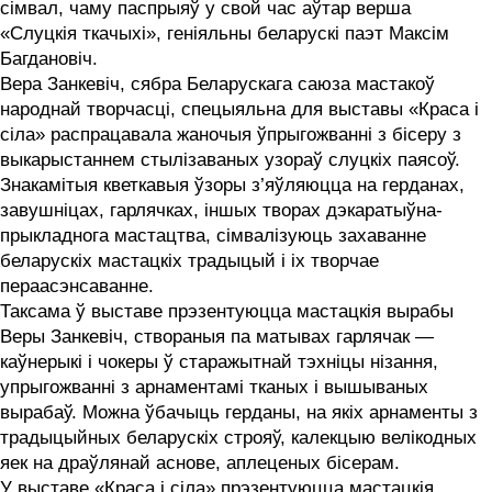
сімвал, чаму паспрыяў у свой час аўтар верша
«‎Слуцкія ткачыхі», геніяльны беларускі паэт Максім
Багдановіч.
Вера Занкевіч, сябра Беларускага саюза мастакоў
народнай творчасці, спецыяльна для выставы «‎Краса і
сіла» распрацавала жаночыя ўпрыгожванні з бісеру з
выкарыстаннем стылізаваных узораў слуцкіх паясоў.
Знакамітыя кветкавыя ўзоры з’яўляюцца на герданах,
завушніцах, гарлячках, іншых творах дэкаратыўна-
прыкладнога мастацтва, сімвалізуюць захаванне
беларускіх мастацкіх традыцый і іх творчае
пераасэнсаванне.
Таксама ў выставе прэзентуюцца мастацкія вырабы
Веры Занкевіч, створаныя па матывах гарлячак —
каўнерыкі і чокеры ў старажытнай тэхніцы нізання,
упрыгожванні з арнаментамі тканых і вышываных
вырабаў. Можна ўбачыць герданы, на якіх арнаменты з
традыцыйных беларускіх строяў, калекцыю велікодных
яек на драўлянай аснове, аплеценых бісерам.
У выставе «‎Краса і сіла» прэзентуюцца мастацкія