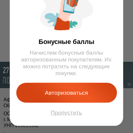
Бонусные баллы
Начислим бонусные баллы
авторизованным покупателям. Их
можно потратить на следующие
покупки.
Авторизоваться
Афіша і білеты BezKassira.by
©
Облачная система продажи билетов, 2013 — 2026
Пропустить
ООО «БЕЗКАССИРА БАЙ» Республика Беларусь
г. Минск, ул. Короля, 9, оф. 1
УНП 193615562
.