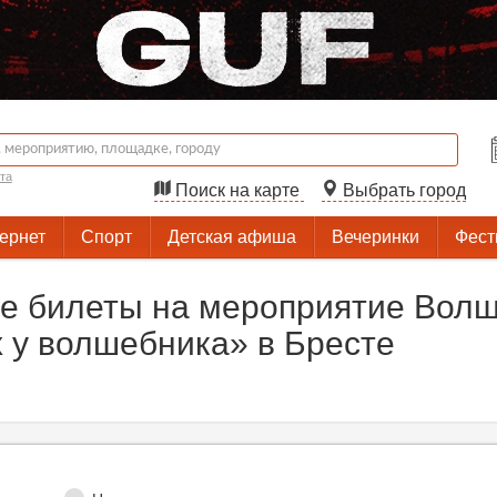
та
Поиск на карте
Выбрать город
тернет
Спорт
Детская афиша
Вечеринки
Фест
е билеты на мероприятие Вол
х у волшебника» в Бресте