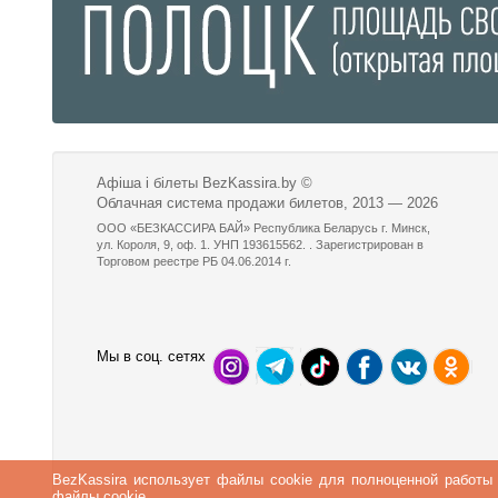
Афіша і білеты BezKassira.by
©
Облачная система продажи билетов, 2013 — 2026
ООО «БЕЗКАССИРА БАЙ» Республика Беларусь г. Минск,
ул. Короля, 9, оф. 1. УНП 193615562. . Зарегистрирован в
Торговом реестре РБ 04.06.2014 г.
Мы в соц. сетях
BezKassira использует файлы cookie для полноценной работы
файлы cookie.