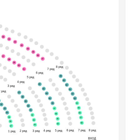
40
41
42
43
44
45
46
37
47
38
39
40
8 ряд
7 ряд
41
6 ряд
48
5 ряд
49
4 ряд
42
50
3 ряд
43
51
2 ряд
37
44
52
38
45
53
39
46
54
32
40
55
47
33
41
34
56
48
42
35
57
49
43
36
58
50
44
37
6 ряд
7 ряд
8 ряд
5 ряд
4 ряд
2 ряд
3 ряд
1 ряд
ВХОД