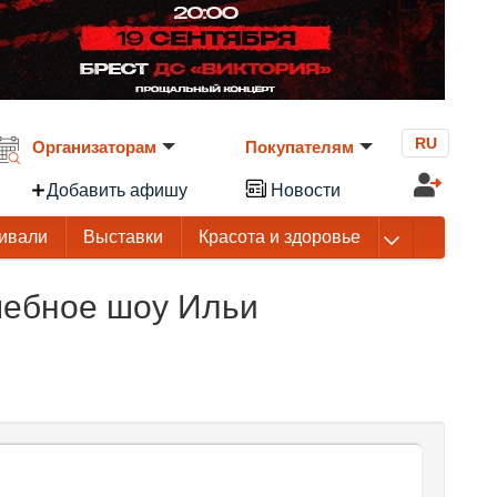
RU
Организаторам
Покупателям
Добавить афишу
Новости
ивали
Выставки
Красота и здоровье
шебное шоу Ильи