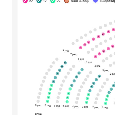
50
45
30
Ваш выбор
Заброни
19
18
17
16
15
14
13
14
12
13
8 ряд
12
11
7 ряд
10
6 ряд
5 ряд
11
4 ряд
10
9
3 ряд
9
8
8
2 ря
8
7
7
7
6
6
6
5
5
6
5
4
4
5
4
4
3
3
3
3
2
2
2
2
1
1
1
1
8 ряд
7 ряд
6 ряд
5 ряд
4 ряд
3 ряд
2 ряд
1 ряд
ВХОД