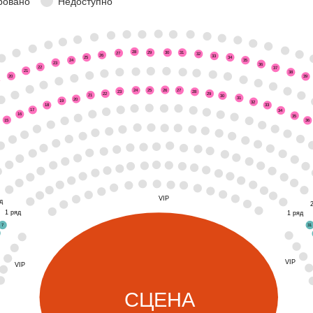
ровано
Недоступно
28
29
30
31
27
32
26
33
25
34
24
35
23
36
22
37
21
38
20
39
26
24
25
27
23
28
22
29
21
30
31
20
19
32
18
33
17
34
16
35
15
36
VIP
д
1 ряд
1 ряд
7
31
VIP
VIP
СЦЕНА