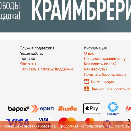
Служба поддержки
Информация
О нас
График работы:
Правила оказания услуг
9:00-17:00
Контакты
Как купить билет?
Написать в службу поддержки
Как вернуть?
Политика безопасности
Точки продаж
Подарочные сертифик
 и совершенствования сервиса. Продолжая использовать наш сайт, в