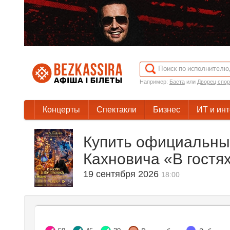
Например:
Баста
или
Дворец спор
Концерты
Спектакли
Бизнес
ИТ и ин
Купить официальны
Кахновича «В гостя
19 сентября 2026
18:00