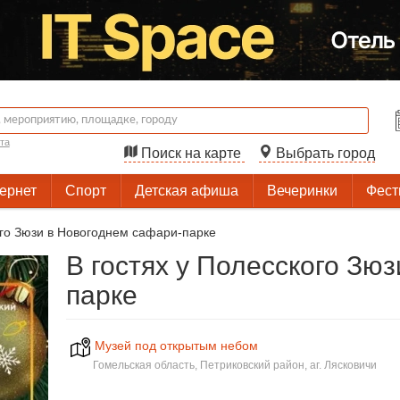
та
Поиск на карте
Выбрать город
тернет
Спорт
Детская афиша
Вечеринки
Фест
ого Зюзи в Новогоднем сафари-парке
В гостях у Полесского Зю
парке
Музей под открытым небом
Гомельская область, Петриковский район, аг. Лясковичи