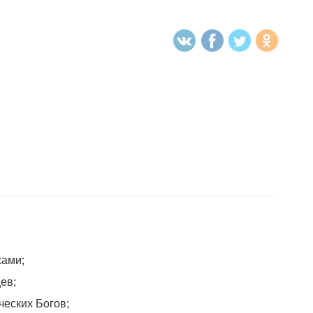
жами;
ев;
ческих Богов;