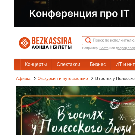
Например:
Баста
или
Дворец спор
Концерты
Спектакли
Бизнес
ИТ и ин
Афиша
Экскурсия и путешествие
В гостях у Полесск