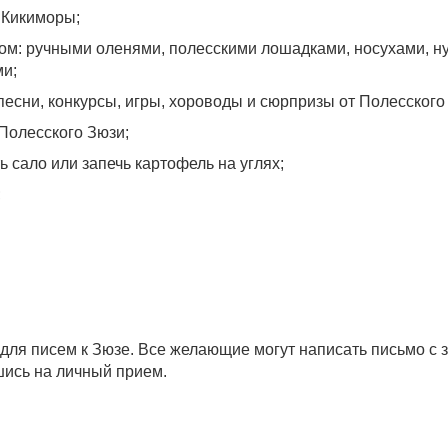
 Кикиморы;
вом: ручными оленями, полесскими лошадками, носухами, н
ми;
есни, конкурсы, игры, хороводы и сюрпризы от Полесского 
Полесского Зюзи;
 сало или запечь картофель на углях;
;
для писем к Зюзе. Все желающие могут написать письмо с
шись на личный прием.