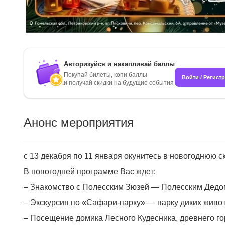
Авторизуйся и накапливай баллы
Покупай билеты, копи баллы
Войти / Регист
и получай скидки на будущие события
Анонс мероприятия
с 13 декабря по 11 января окунитесь в новогоднюю с
В новогодней программе Вас ждет:
– Знакомство с Полесским Зюзей — Полесским Дедом
– Экскурсия по «Сафари-парку» — парку диких животн
– Посещение домика Лесного Кудесника, древнего го