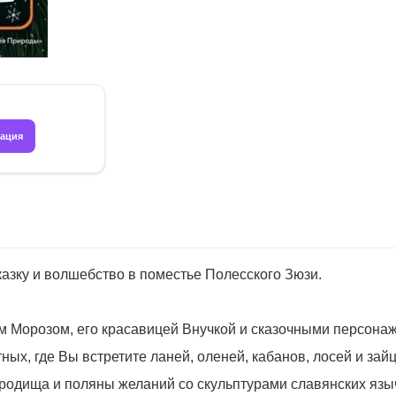
рация
казку и волшебство в поместье Полесского Зюзи.
 Морозом, его красавицей Внучкой и сказочными персона
ых, где Вы встретите ланей, оленей, кабанов, лосей и зайц
родища и поляны желаний со скульптурами славянских язы