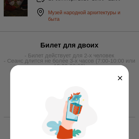
Музей народной архитектуры и
быта
Билет для двоих
- Билет действует для 2-х человек
- Сеанс длится не более 3-х часов (7:00-10:00 или
19:00-22:00)
- Для получения услуги билет необходимо
показать охране на входе
50 ƃ