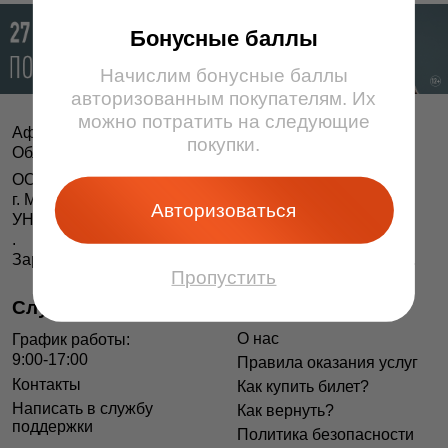
Бонусные баллы
Начислим бонусные баллы
авторизованным покупателям. Их
можно потратить на следующие
Афіша і білеты BezKassira.by
©
покупки.
Облачная система продажи билетов, 2013 — 2026
ООО «БЕЗКАССИРА БАЙ» Республика Беларусь
г. Минск, ул. Короля, 9, оф. 1
Авторизоваться
УНП 193615562
.
Зарегистрирован в Торговом реестре РБ 04.06.2014 г.
Пропустить
Служба поддержки
Информация
О нас
График работы:
9:00-17:00
Правила оказания услуг
Контакты
Как купить билет?
Написать в службу
Как вернуть?
поддержки
Политика безопасности