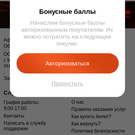
Бонусные баллы
Начислим бонусные баллы
авторизованным покупателям. Их
можно потратить на следующие
Афіша і білеты BezKassira.by
©
покупки.
Облачная система продажи билетов, 2013 — 2026
ООО «БЕЗКАССИРА БАЙ» Республика Беларусь
г. Минск, ул. Короля, 9, оф. 1
Авторизоваться
УНП 193615562
.
Зарегистрирован в Торговом реестре РБ 04.06.2014 г.
Пропустить
Служба поддержки
Информация
О нас
График работы:
9:00-17:00
Правила оказания услуг
Контакты
Как купить билет?
Написать в службу
Как вернуть?
поддержки
Политика безопасности