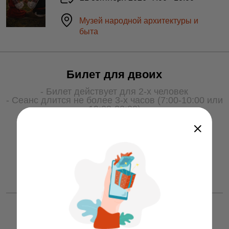
Музей народной архитектуры и
быта
Билет для двоих
- Билет действует для 2-х человек
- Сеанс длится не более 3-х часов (7:00-10:00 или
19:00-22:00)
- Для получения услуги билет необходимо
показать охране на входе
50 ƃ