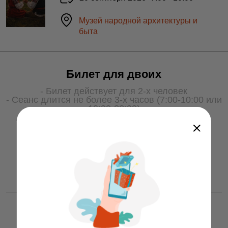
Музей народной архитектуры и
быта
Билет для двоих
- Билет действует для 2-х человек
- Сеанс длится не более 3-х часов (7:00-10:00 или
19:00-22:00)
- Для получения услуги билет необходимо
показать охране на входе
50 ƃ