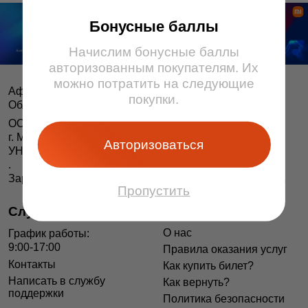
Бонусные баллы
Начислим бонусные баллы
авторизованным покупателям. Их
можно потратить на следующие
Афіша і білеты BezKassira.by
©
покупки.
Облачная система продажи билетов, 2013 — 2026
ООО «БЕЗКАССИРА БАЙ» Республика Беларусь
г. Минск, ул. Короля, 9, оф. 1
Авторизоваться
УНП 193615562
.
Зарегистрирован в Торговом реестре РБ 04.06.2014 г.
Пропустить
Служба поддержки
Информация
О нас
График работы:
9:00-17:00
Правила оказания услуг
Контакты
Как купить билет?
Написать в службу
Как вернуть?
поддержки
Политика безопасности