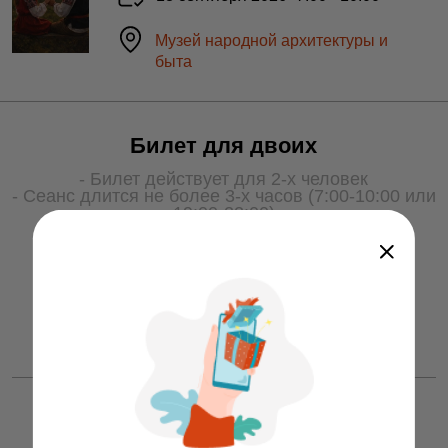
Музей народной архитектуры и
быта
Билет для двоих
- Билет действует для 2-х человек
- Сеанс длится не более 3-х часов (7:00-10:00 или
19:00-22:00)
- Для получения услуги билет необходимо
показать охране на входе
50 ƃ