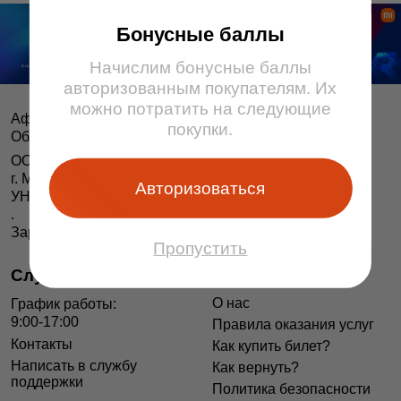
Бонусные баллы
Начислим бонусные баллы
авторизованным покупателям. Их
можно потратить на следующие
Афіша і білеты BezKassira.by
©
покупки.
Облачная система продажи билетов, 2013 — 2026
ООО «БЕЗКАССИРА БАЙ» Республика Беларусь
г. Минск, ул. Короля, 9, оф. 1
Авторизоваться
УНП 193615562
.
Зарегистрирован в Торговом реестре РБ 04.06.2014 г.
Пропустить
Служба поддержки
Информация
О нас
График работы:
9:00-17:00
Правила оказания услуг
Контакты
Как купить билет?
Написать в службу
Как вернуть?
поддержки
Политика безопасности