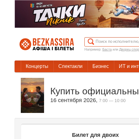
Например:
Баста
или
Дворец спор
Концерты
Спектакли
Бизнес
ИТ и ин
Купить официальные
16 сентября 2026
,
7:00 — 10:00
Билет для двоих