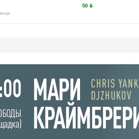
50 ƃ
 входе