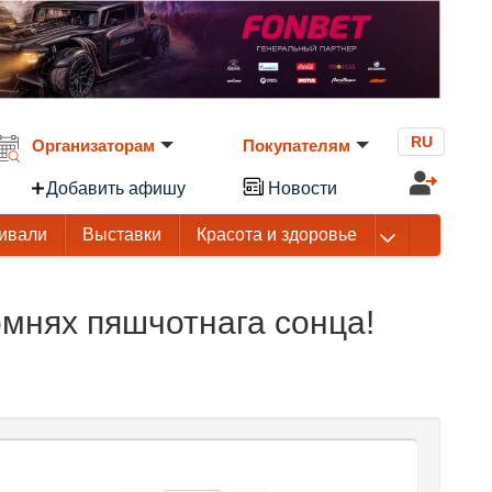
RU
Организаторам
Покупателям
Добавить афишу
Новости
ивали
Выставки
Красота и здоровье
мнях пяшчотнага сонца!