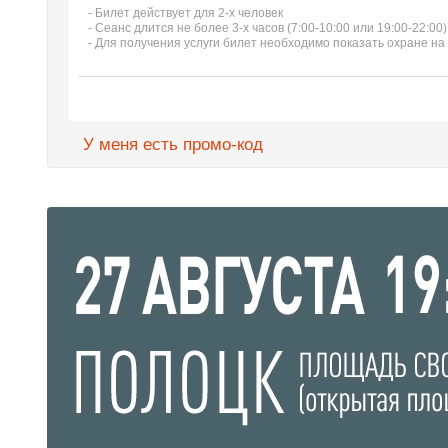
- Билет действует для 2-х человек
- Сеанс длится не более 3-х часов (7:00-10:00 или 19:00-22:00)
- Для получения услуги билет необходимо показать охране на
У меня есть промо-код