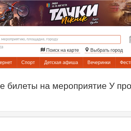
та
Поиск на карте
Выбрать город
тернет
Спорт
Детская афиша
Вечеринки
Фест
 билеты на мероприятие У про