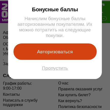
Бонусные баллы
Начислим бонусные баллы
авторизованным покупателям. Их
можно потратить на следующие
Афіша і білеты BezKassira.by
©
покупки.
Облачная система продажи билетов, 2013 — 2026
ООО «БЕЗКАССИРА БАЙ» Республика Беларусь
г. Минск, ул. Короля, 9, оф. 1
Авторизоваться
УНП 193615562
.
Зарегистрирован в Торговом реестре РБ 04.06.2014 г.
Пропустить
Служба поддержки
Информация
О нас
График работы:
9:00-17:00
Правила оказания услуг
Контакты
Как купить билет?
Написать в службу
Как вернуть?
поддержки
Политика безопасности