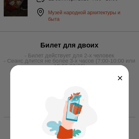
Музей народной архитектуры и
быта
Билет для двоих
- Билет действует для 2-х человек
- Сеанс длится не более 3-х часов (7:00-10:00 или
19:00-22:00)
- Для получения услуги билет необходимо
показать охране на входе
50 ƃ