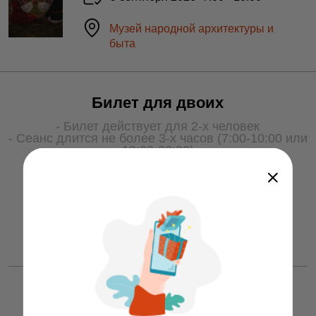
Музей народной архитектуры и
быта
Билет для двоих
- Билет действует для 2-х человек
- Сеанс длится не более 3-х часов (7:00-10:00 или
19:00-22:00)
- Для получения услуги билет необходимо
показать охране на входе
50 ƃ