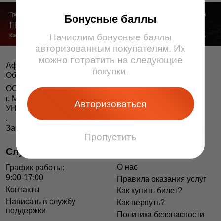
Бонусные баллы
Начислим бонусные баллы
авторизованным покупателям. Их
можно потратить на следующие
Афіша і білеты BezKassira.by
©
покупки.
Облачная система продажи билетов, 2013 — 2026
ООО «БЕЗКАССИРА БАЙ» Республика Беларусь
г. Минск, ул. Короля, 9, оф. 1
Авторизоваться
УНП 193615562
.
Зарегистрирован в Торговом реестре РБ 04.06.2014 г.
Пропустить
Служба поддержки
Информация
О нас
График работы:
9:00-17:00
Правила оказания услуг
Контакты
Как купить билет?
Написать в службу
Как вернуть?
поддержки
Политика безопасности