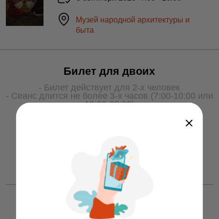
Музей народной архитектуры и
быта
Билет для двоих
- Билет действует для 2-х человек
- Сеанс длится не более 3-х часов (7:00-10:00 или
19:00-22:00)
- Для получения услуги билет необходимо
показать охране на входе
50 ƃ