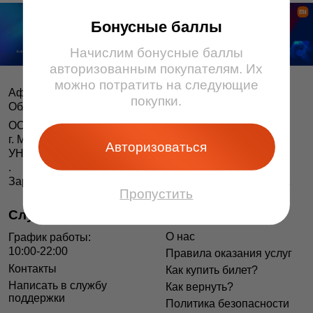
Бонусные баллы
Начислим бонусные баллы
авторизованным покупателям. Их
можно потратить на следующие
Афіша і білеты BezKassira.by
©
покупки.
Облачная система продажи билетов, 2013 — 2026
ООО «БЕЗКАССИРА БАЙ» Республика Беларусь
г. Минск, ул. Короля, 9, оф. 1
Авторизоваться
УНП 193615562
.
Зарегистрирован в Торговом реестре РБ 04.06.2014 г.
Пропустить
Служба поддержки
Информация
О нас
График работы:
10:00-22:00
Правила оказания услуг
Контакты
Как купить билет?
Написать в службу
Как вернуть?
поддержки
Политика безопасности