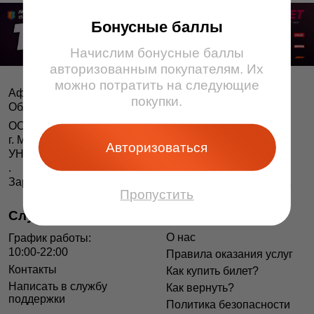
Бонусные баллы
Начислим бонусные баллы
авторизованным покупателям. Их
можно потратить на следующие
Афіша і білеты BezKassira.by
©
покупки.
Облачная система продажи билетов, 2013 — 2026
ООО «БЕЗКАССИРА БАЙ» Республика Беларусь
г. Минск, ул. Короля, 9, оф. 1
Авторизоваться
УНП 193615562
.
Зарегистрирован в Торговом реестре РБ 04.06.2014 г.
Пропустить
Служба поддержки
Информация
О нас
График работы:
10:00-22:00
Правила оказания услуг
Контакты
Как купить билет?
Написать в службу
Как вернуть?
поддержки
Политика безопасности