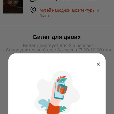
Музей народной архитектуры и
быта
Билет для двоих
- Билет действует для 2-х человек
- Сеанс длится не более 3-х часов (7:00-10:00 или
19:00-22:00)
- Для получения услуги билет необходимо
показать охране на входе
50 ƃ