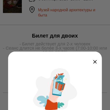
Музей народной архитектуры и
быта
Билет для двоих
- Билет действует для 2-х человек
- Сеанс длится не более 3-х часов (7:00-10:00 или
19:00-22:00)
- Для получения услуги билет необходимо
показать охране на входе
50 ƃ