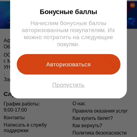
Бонусные баллы
Начислим бонусные баллы
авторизованным покупателям. Их
можно потратить на следующие
Афіша і білеты BezKassira.by
©
покупки.
Облачная система продажи билетов, 2013 — 2026
ООО «БЕЗКАССИРА БАЙ» Республика Беларусь
г. Минск, ул. Короля, 9, оф. 1
Авторизоваться
УНП 193615562
.
Зарегистрирован в Торговом реестре РБ 04.06.2014 г.
Пропустить
Служба поддержки
Информация
О нас
График работы:
9:00-17:00
Правила оказания услуг
Контакты
Как купить билет?
Написать в службу
Как вернуть?
поддержки
Политика безопасности