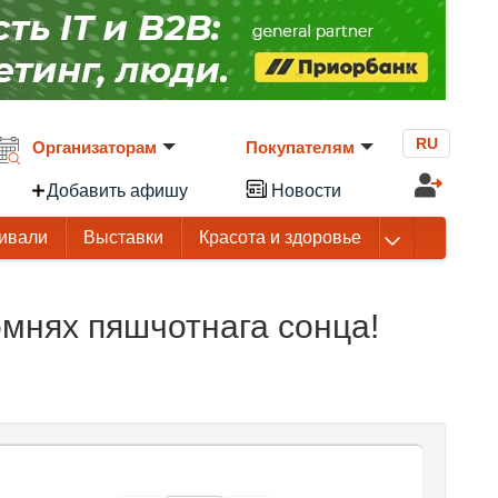
RU
Организаторам
Покупателям
Добавить афишу
Новости
ивали
Выставки
Красота и здоровье
мнях пяшчотнага сонца!