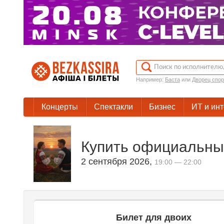
Например:
Баста
или
Дворец спор
Концерты
Спектакли
Бизнес
ИТ и ин
Купить официальные
2 сентября 2026
,
19:00 — 22:00
Билет для двоих