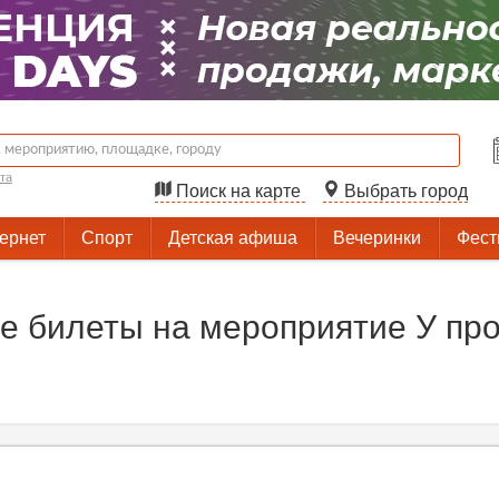
та
Поиск на карте
Выбрать город
тернет
Спорт
Детская афиша
Вечеринки
Фест
 билеты на мероприятие У про