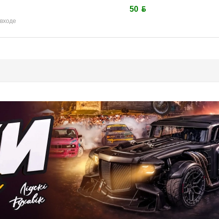
50 ƃ
 входе