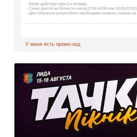
- Билет действует для 2-х человек
- Сеанс длится не более 3-х часов (7:00-10:00 или 19:00-22:00)
- Для получения услуги билет необходимо показать охране на
У меня есть промо-код