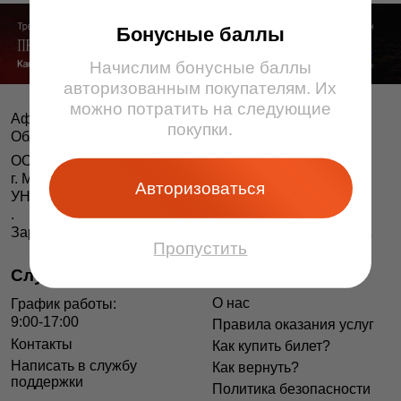
Бонусные баллы
Начислим бонусные баллы
авторизованным покупателям. Их
можно потратить на следующие
Афіша і білеты BezKassira.by
©
покупки.
Облачная система продажи билетов, 2013 — 2026
ООО «БЕЗКАССИРА БАЙ» Республика Беларусь
г. Минск, ул. Короля, 9, оф. 1
Авторизоваться
УНП 193615562
.
Зарегистрирован в Торговом реестре РБ 04.06.2014 г.
Пропустить
Служба поддержки
Информация
О нас
График работы:
9:00-17:00
Правила оказания услуг
Контакты
Как купить билет?
Написать в службу
Как вернуть?
поддержки
Политика безопасности