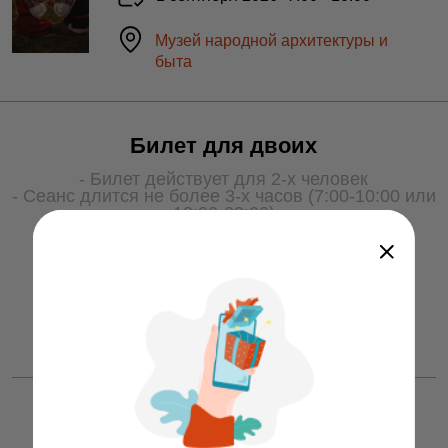
Музей народной архитектуры и
быта
Билет для двоих
- Билет действует для 2-х человек
- Сеанс длится не более 3-х часов (7:00-10:00 или
19:00-22:00)
- Для получения услуги билет необходимо
показать охране на входе
50 ƃ