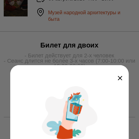
Музей народной архитектуры и
быта
Билет для двоих
- Билет действует для 2-х человек
- Сеанс длится не более 3-х часов (7:00-10:00 или
19:00-22:00)
- Для получения услуги билет необходимо
показать охране на входе
50 ƃ