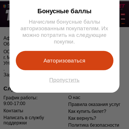
Бонусные баллы
Начислим бонусные баллы
авторизованным покупателям. Их
можно потратить на следующие
Афіша і білеты BezKassira.by
©
покупки.
Облачная система продажи билетов, 2013 — 2026
ООО «БЕЗКАССИРА БАЙ» Республика Беларусь
г. Минск, ул. Короля, 9, оф. 1
Авторизоваться
УНП 193615562
.
Зарегистрирован в Торговом реестре РБ 04.06.2014 г.
Пропустить
Служба поддержки
Информация
О нас
График работы:
9:00-17:00
Правила оказания услуг
Контакты
Как купить билет?
Написать в службу
Как вернуть?
поддержки
Политика безопасности