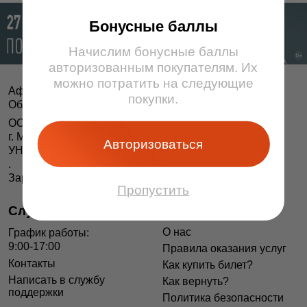
Бонусные баллы
Начислим бонусные баллы
авторизованным покупателям. Их
можно потратить на следующие
Афіша і білеты BezKassira.by
©
покупки.
Облачная система продажи билетов, 2013 — 2026
ООО «БЕЗКАССИРА БАЙ» Республика Беларусь
г. Минск, ул. Короля, 9, оф. 1
Авторизоваться
УНП 193615562
.
Зарегистрирован в Торговом реестре РБ 04.06.2014 г.
Пропустить
Служба поддержки
Информация
О нас
График работы:
9:00-17:00
Правила оказания услуг
Контакты
Как купить билет?
Написать в службу
Как вернуть?
поддержки
Политика безопасности