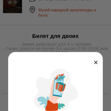
Музей народной архитектуры и
быта
Билет для двоих
- Билет действует для 2-х человек
- Сеанс длится не более 3-х часов (7:00-10:00 или
19:00-22:00)
- Для получения услуги билет необходимо
показать охране на входе
50 ƃ