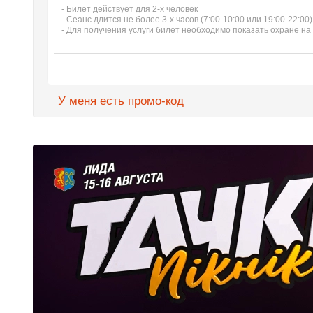
- Билет действует для 2-х человек
- Сеанс длится не более 3-х часов (7:00-10:00 или 19:00-22:00)
- Для получения услуги билет необходимо показать охране на
У меня есть промо-код