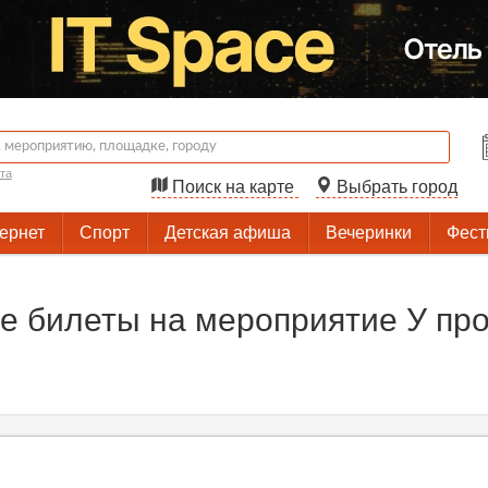
та
Поиск на карте
Выбрать город
тернет
Спорт
Детская афиша
Вечеринки
Фест
 билеты на мероприятие У про