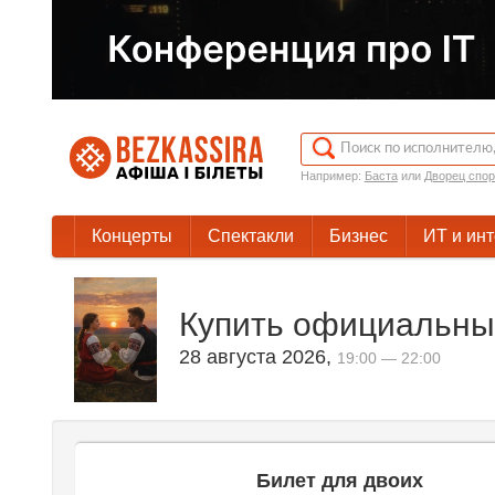
Например:
Баста
или
Дворец спор
Концерты
Спектакли
Бизнес
ИТ и ин
Купить официальные
28 августа 2026
,
19:00 — 22:00
Билет для двоих