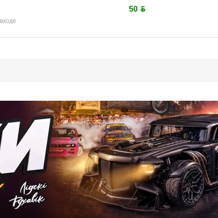
50 ƃ
 входе