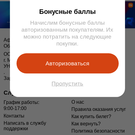
Бонусные баллы
Начислим бонусные баллы
авторизованным покупателям. Их
можно потратить на следующие
Афіша і білеты BezKassira.by
©
покупки.
Облачная система продажи билетов, 2013 — 2026
ООО «БЕЗКАССИРА БАЙ» Республика Беларусь
г. Минск, ул. Короля, 9, оф. 1
Авторизоваться
УНП 193615562
.
Зарегистрирован в Торговом реестре РБ 04.06.2014 г.
Пропустить
Служба поддержки
Информация
О нас
График работы:
9:00-17:00
Правила оказания услуг
Контакты
Как купить билет?
Написать в службу
Как вернуть?
поддержки
Политика безопасности