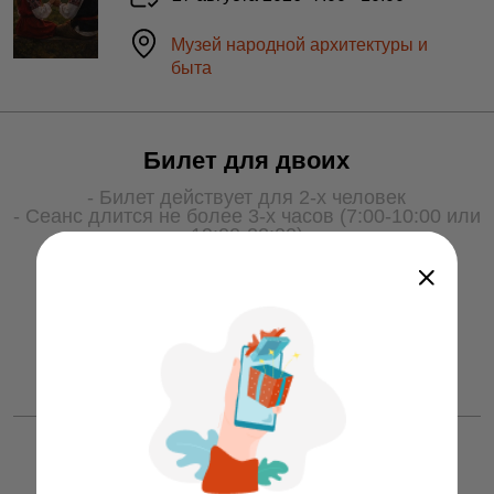
Музей народной архитектуры и
быта
Билет для двоих
- Билет действует для 2-х человек
- Сеанс длится не более 3-х часов (7:00-10:00 или
19:00-22:00)
- Для получения услуги билет необходимо
показать охране на входе
50 ƃ