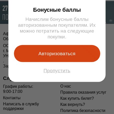
Бонусные баллы
Начислим бонусные баллы
авторизованным покупателям. Их
можно потратить на следующие
Афіша і білеты BezKassira.by
©
покупки.
Облачная система продажи билетов, 2013 — 2026
ООО «БЕЗКАССИРА БАЙ» Республика Беларусь
г. Минск, ул. Короля, 9, оф. 1
Авторизоваться
УНП 193615562
.
Зарегистрирован в Торговом реестре РБ 04.06.2014 г.
Пропустить
Служба поддержки
Информация
О нас
График работы:
9:00-17:00
Правила оказания услуг
Контакты
Как купить билет?
Написать в службу
Как вернуть?
поддержки
Политика безопасности