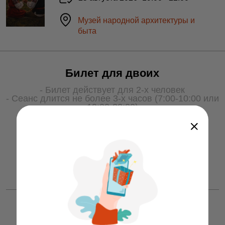
Музей народной архитектуры и
быта
Билет для двоих
- Билет действует для 2-х человек
- Сеанс длится не более 3-х часов (7:00-10:00 или
19:00-22:00)
- Для получения услуги билет необходимо
показать охране на входе
50 ƃ