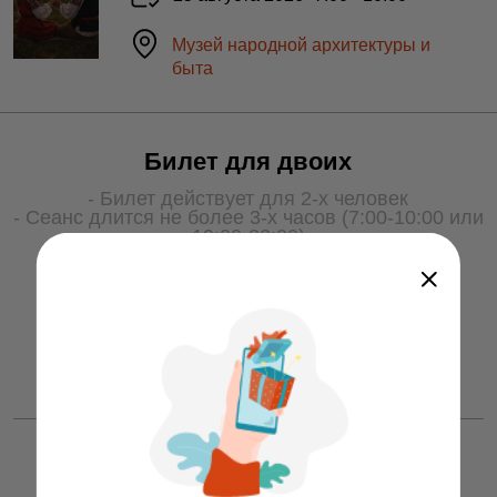
Музей народной архитектуры и
быта
Билет для двоих
- Билет действует для 2-х человек
- Сеанс длится не более 3-х часов (7:00-10:00 или
19:00-22:00)
- Для получения услуги билет необходимо
показать охране на входе
50 ƃ