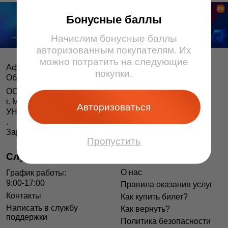
Бонусные баллы
Начислим бонусные баллы
авторизованным покупателям. Их
можно потратить на следующие
Афіша і білеты BezKassira.by
©
покупки.
Облачная система продажи билетов, 2013 — 2026
ООО «БЕЗКАССИРА БАЙ» Республика Беларусь
г. Минск, ул. Короля, 9, оф. 1
Авторизоваться
УНП 193615562
.
Зарегистрирован в Торговом реестре РБ 04.06.2014 г.
Пропустить
Служба поддержки
Информация
О нас
График работы:
9:00-17:00
Правила оказания услуг
Контакты
Как купить билет?
Написать в службу
Как вернуть?
поддержки
Политика безопасности