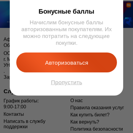
Бонусные баллы
Начислим бонусные баллы
авторизованным покупателям. Их
можно потратить на следующие
Афіша і білеты BezKassira.by
©
покупки.
Облачная система продажи билетов, 2013 — 2026
ООО «БЕЗКАССИРА БАЙ» Республика Беларусь
г. Минск, ул. Короля, 9, оф. 1
Авторизоваться
УНП 193615562
.
Зарегистрирован в Торговом реестре РБ 04.06.2014 г.
Пропустить
Служба поддержки
Информация
О нас
График работы:
9:00-17:00
Правила оказания услуг
Контакты
Как купить билет?
Написать в службу
Как вернуть?
поддержки
Политика безопасности