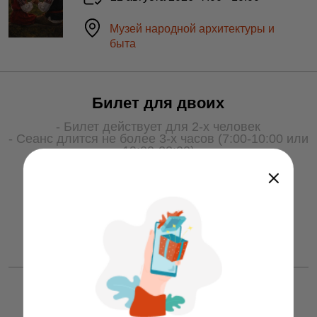
Музей народной архитектуры и
быта
Билет для двоих
- Билет действует для 2-х человек
- Сеанс длится не более 3-х часов (7:00-10:00 или
19:00-22:00)
- Для получения услуги билет необходимо
показать охране на входе
50 ƃ