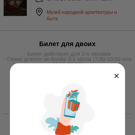
Музей народной архитектуры и
быта
Билет для двоих
- Билет действует для 2-х человек
- Сеанс длится не более 3-х часов (7:00-10:00 или
19:00-22:00)
- Для получения услуги билет необходимо
показать охране на входе
50 ƃ