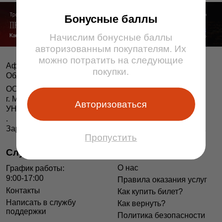
Бонусные баллы
Начислим бонусные баллы
авторизованным покупателям. Их
можно потратить на следующие
Афіша і білеты BezKassira.by
©
покупки.
Облачная система продажи билетов, 2013 — 2026
ООО «БЕЗКАССИРА БАЙ» Республика Беларусь
г. Минск, ул. Короля, 9, оф. 1
Авторизоваться
УНП 193615562
.
Зарегистрирован в Торговом реестре РБ 04.06.2014 г.
Пропустить
Служба поддержки
Информация
О нас
График работы:
9:00-17:00
Правила оказания услуг
Контакты
Как купить билет?
Написать в службу
Как вернуть?
поддержки
Политика безопасности