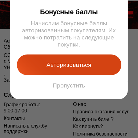
Бонусные баллы
Начислим бонусные баллы
авторизованным покупателям. Их
можно потратить на следующие
Афіша і білеты BezKassira.by
©
покупки.
Облачная система продажи билетов, 2013 — 2026
ООО «БЕЗКАССИРА БАЙ» Республика Беларусь
г. Минск, ул. Короля, 9, оф. 1
Авторизоваться
УНП 193615562
.
Зарегистрирован в Торговом реестре РБ 04.06.2014 г.
Пропустить
Служба поддержки
Информация
О нас
График работы:
9:00-17:00
Правила оказания услуг
Контакты
Как купить билет?
Написать в службу
Как вернуть?
поддержки
Политика безопасности