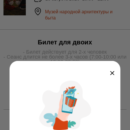
Музей народной архитектуры и
быта
Билет для двоих
- Билет действует для 2-х человек
- Сеанс длится не более 3-х часов (7:00-10:00 или
19:00-22:00)
- Для получения услуги билет необходимо
показать охране на входе
50 ƃ