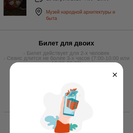
Музей народной архитектуры и
быта
Билет для двоих
- Билет действует для 2-х человек
- Сеанс длится не более 3-х часов (7:00-10:00 или
19:00-22:00)
- Для получения услуги билет необходимо
показать охране на входе
50 ƃ