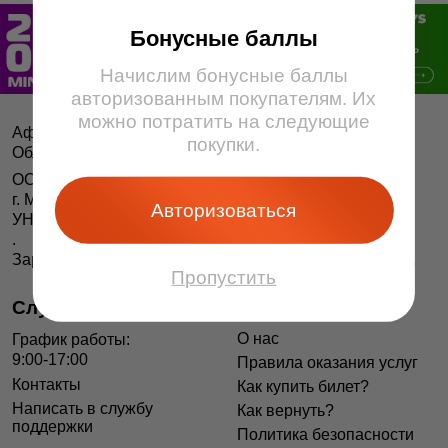
Бонусные баллы
Начислим бонусные баллы
авторизованным покупателям. Их
можно потратить на следующие
Афіша і білеты BezKassira.by
©
покупки.
Облачная система продажи билетов, 2013 — 2026
ООО «БЕЗКАССИРА БАЙ» Республика Беларусь
г. Минск, ул. Короля, 9, оф. 1
Авторизоваться
УНП 193615562
.
Зарегистрирован в Торговом реестре РБ 04.06.2014 г.
Пропустить
Служба поддержки
Информация
О нас
График работы:
9:00-17:00
Правила оказания услуг
Контакты
Как купить билет?
Написать в службу
Как вернуть?
поддержки
Политика безопасности