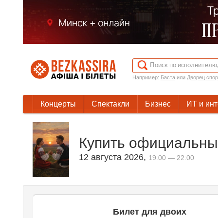
Например:
Баста
или
Дворец спор
Концерты
Спектакли
Бизнес
ИТ и ин
Купить официальные
12 августа 2026
,
19:00 — 22:00
Билет для двоих