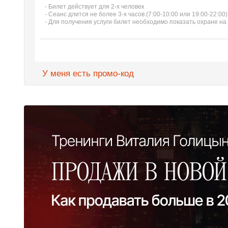
- Билет действует для 2-х человек
- Сеанс длится не более 3-х часов (7:00-10:00 или 19:00-22:00)
- Для получения услуги билет необходимо показать охране на
У меня есть промо-код