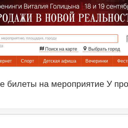
та
Поиск на карте
Выбрать город
тернет
Спорт
Детская афиша
Вечеринки
Фест
 билеты на мероприятие У про