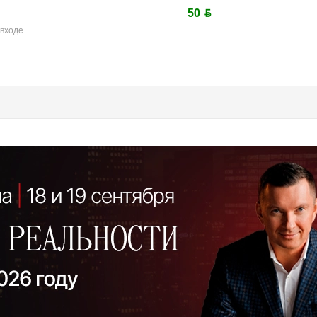
50 ƃ
 входе