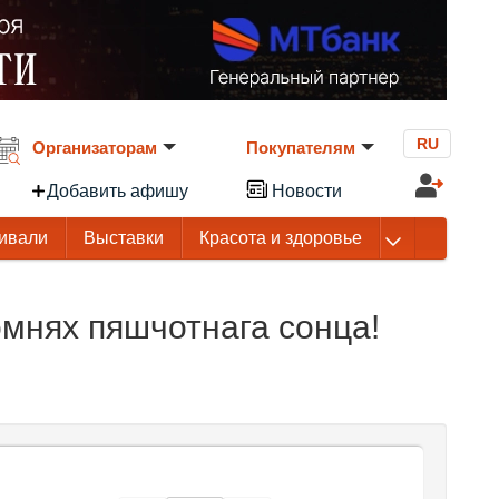
RU
Организаторам
Покупателям
Добавить афишу
Новости
ивали
Выставки
Красота и здоровье
мнях пяшчотнага сонца!