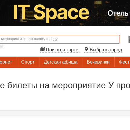
та
Поиск на карте
Выбрать город
тернет
Спорт
Детская афиша
Вечеринки
Фест
 билеты на мероприятие У про