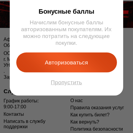
Бонусные баллы
Начислим бонусные баллы
авторизованным покупателям. Их
можно потратить на следующие
Афіша і білеты BezKassira.by
©
покупки.
Облачная система продажи билетов, 2013 — 2026
ООО «БЕЗКАССИРА БАЙ» Республика Беларусь
г. Минск, ул. Короля, 9, оф. 1
Авторизоваться
УНП 193615562
.
Зарегистрирован в Торговом реестре РБ 04.06.2014 г.
Пропустить
Служба поддержки
Информация
О нас
График работы:
9:00-17:00
Правила оказания услуг
Контакты
Как купить билет?
Написать в службу
Как вернуть?
поддержки
Политика безопасности