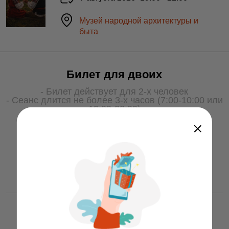
Музей народной архитектуры и
быта
Билет для двоих
- Билет действует для 2-х человек
- Сеанс длится не более 3-х часов (7:00-10:00 или
19:00-22:00)
- Для получения услуги билет необходимо
показать охране на входе
50 ƃ