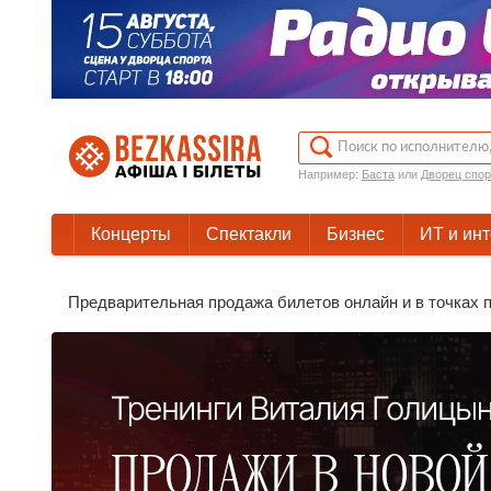
Например:
Баста
или
Дворец спор
Концерты
Спектакли
Бизнес
ИТ и ин
Предварительная продажа билетов онлайн и в точках п