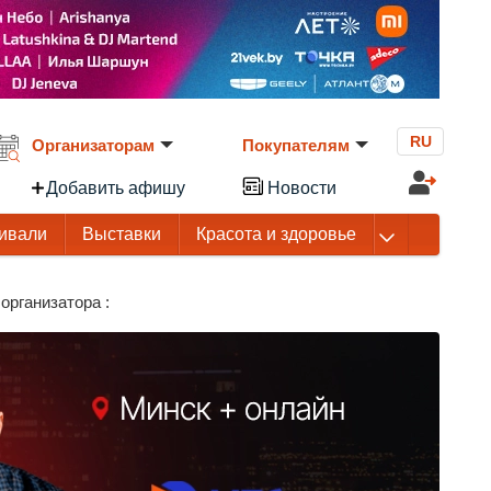
RU
Организаторам
Покупателям
Добавить афишу
Новости
ивали
Выставки
Красота и здоровье
организатора :