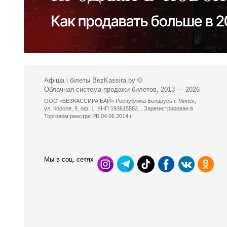
Афіша і білеты BezKassira.by
©
Облачная система продажи билетов, 2013 — 2026
ООО «БЕЗКАССИРА БАЙ» Республика Беларусь г. Минск,
ул. Короля, 9, оф. 1. УНП 193615562. . Зарегистрирован в
Торговом реестре РБ 04.06.2014 г.
Мы в соц. сетях