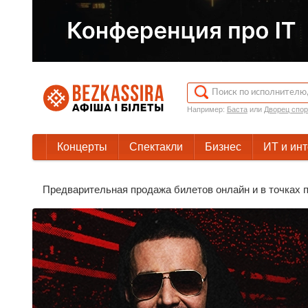
Например:
Баста
или
Дворец спор
Концерты
Спектакли
Бизнес
ИТ и ин
Предварительная продажа билетов онлайн и в точках п