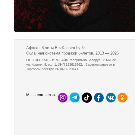
Афіша і білеты BezKassira.by
©
Облачная система продажи билетов, 2013 — 2026
ООО «БЕЗКАССИРА БАЙ» Республика Беларусь г. Минск,
ул. Короля, 9, оф. 1. УНП 193615562. . Зарегистрирован в
Торговом реестре РБ 04.06.2014 г.
Мы в соц. сетях