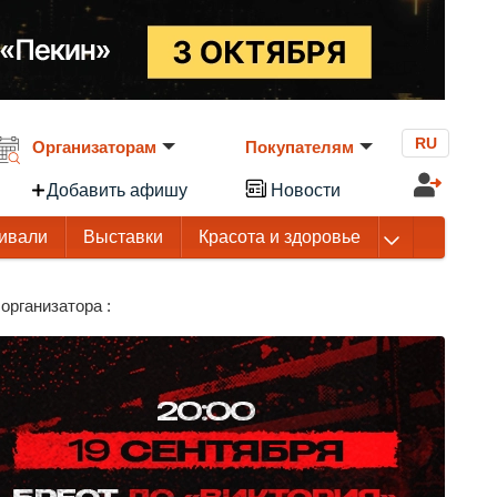
RU
Организаторам
Покупателям
Добавить афишу
Новости
ивали
Выставки
Красота и здоровье
организатора :