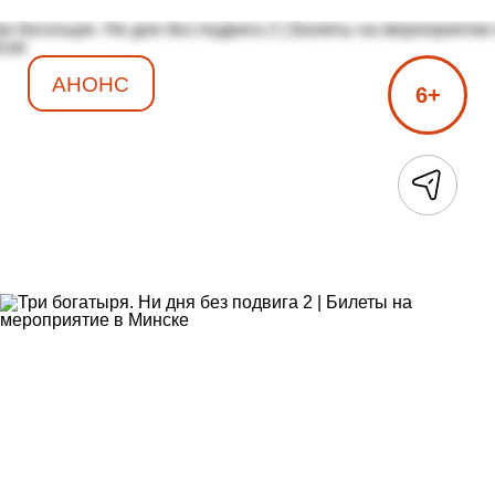
АНОНС
6+