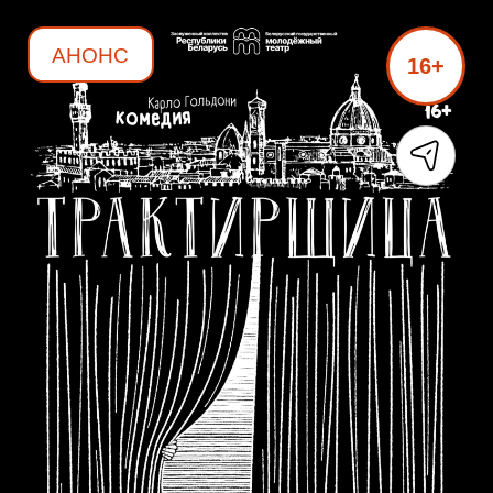
АНОНС
16+